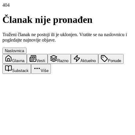
404
Članak nije pronađen
Traženi članak ne postoji ili je uklonjen. Vratite se na naslovnicu i
pogledajte najnovije objave.
Naslovnica
Glavna
Vesti
Razno
Aktuelno
Ponude
Substack
Više