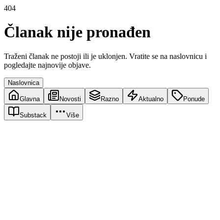
404
Članak nije pronađen
Traženi članak ne postoji ili je uklonjen. Vratite se na naslovnicu i
pogledajte najnovije objave.
Naslovnica
Glavna
Novosti
Razno
Aktualno
Ponude
Substack
Više