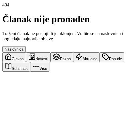
404
Članak nije pronađen
Traženi članak ne postoji ili je uklonjen. Vratite se na naslovnicu i
pogledajte najnovije objave.
Naslovnica
Glavna
Novosti
Razno
Aktualno
Ponude
Substack
Više