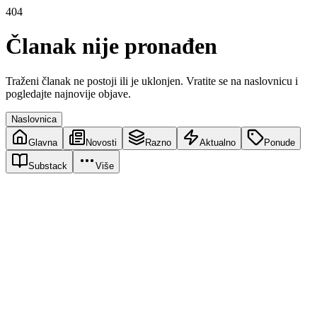
404
Članak nije pronađen
Traženi članak ne postoji ili je uklonjen. Vratite se na naslovnicu i
pogledajte najnovije objave.
Naslovnica
Glavna
Novosti
Razno
Aktualno
Ponude
Substack
Više