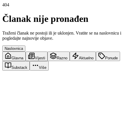
404
Članak nije pronađen
Traženi članak ne postoji ili je uklonjen. Vratite se na naslovnicu i
pogledajte najnovije objave.
Naslovnica
Glavna
Vijesti
Razno
Aktuelno
Ponude
Substack
Više