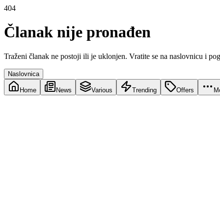
404
Članak nije pronađen
Traženi članak ne postoji ili je uklonjen. Vratite se na naslovnicu i po
Naslovnica
Home
News
Various
Trending
Offers
M