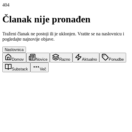
404
Članak nije pronađen
Traženi članak ne postoji ili je uklonjen. Vratite se na naslovnicu i
pogledajte najnovije objave.
Naslovnica
Domov
Novice
Razno
Aktualno
Ponudbe
Substack
Več