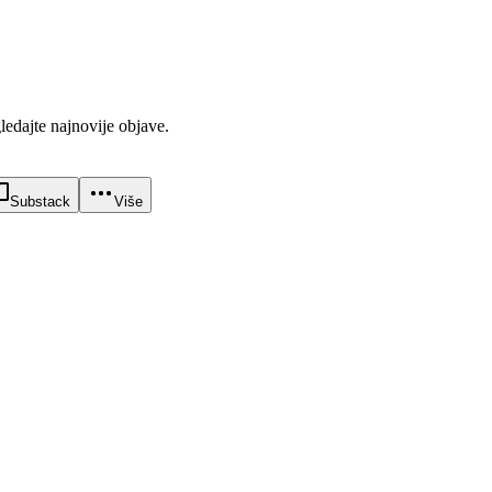
gledajte najnovije objave.
Substack
Više