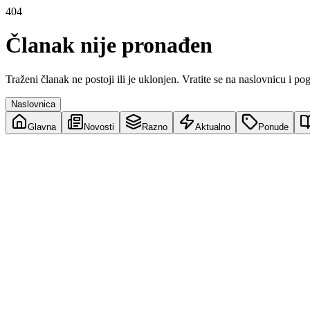
404
Članak nije pronađen
Traženi članak ne postoji ili je uklonjen. Vratite se na naslovnicu i po
Naslovnica
Glavna
Novosti
Razno
Aktualno
Ponude