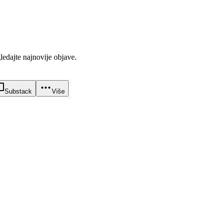
gledajte najnovije objave.
Substack
Više