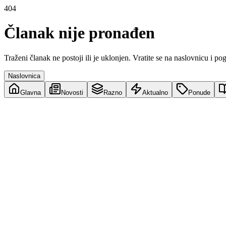
404
Članak nije pronađen
Traženi članak ne postoji ili je uklonjen. Vratite se na naslovnicu i po
Naslovnica
Glavna
Novosti
Razno
Aktualno
Ponude