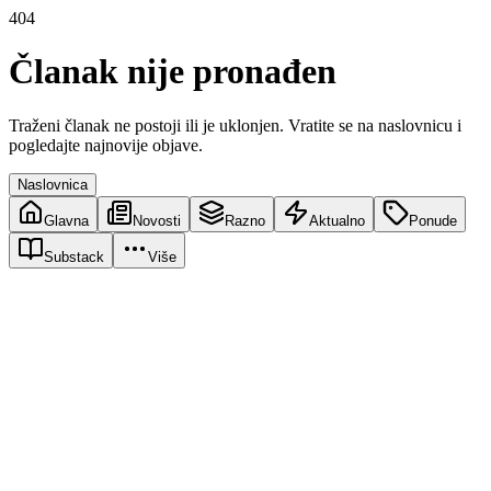
404
Članak nije pronađen
Traženi članak ne postoji ili je uklonjen. Vratite se na naslovnicu i
pogledajte najnovije objave.
Naslovnica
Glavna
Novosti
Razno
Aktualno
Ponude
Substack
Više