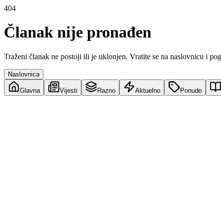
404
Članak nije pronađen
Traženi članak ne postoji ili je uklonjen. Vratite se na naslovnicu i po
Naslovnica
Glavna
Vijesti
Razno
Aktuelno
Ponude