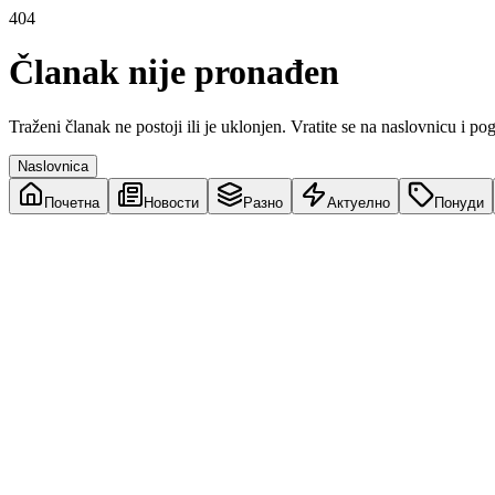
404
Članak nije pronađen
Traženi članak ne postoji ili je uklonjen. Vratite se na naslovnicu i po
Naslovnica
Почетна
Новости
Разно
Актуелно
Понуди