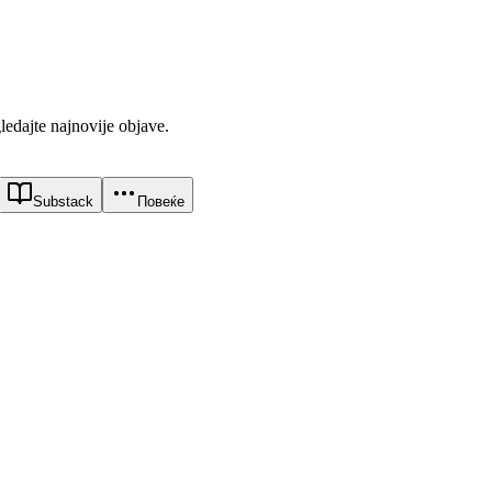
gledajte najnovije objave.
Substack
Повеќе