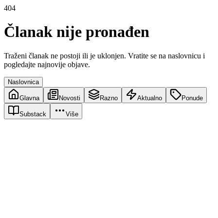
404
Članak nije pronađen
Traženi članak ne postoji ili je uklonjen. Vratite se na naslovnicu i
pogledajte najnovije objave.
Naslovnica
Glavna
Novosti
Razno
Aktualno
Ponude
Substack
Više