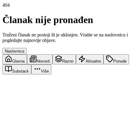
404
Članak nije pronađen
Traženi članak ne postoji ili je uklonjen. Vratite se na naslovnicu i
pogledajte najnovije objave.
Naslovnica
Glavna
Novosti
Razno
Aktualno
Ponude
Substack
Više