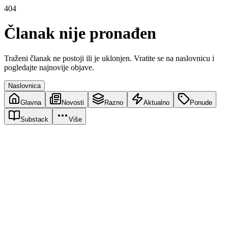
404
Članak nije pronađen
Traženi članak ne postoji ili je uklonjen. Vratite se na naslovnicu i
pogledajte najnovije objave.
Naslovnica
Glavna
Novosti
Razno
Aktualno
Ponude
Substack
Više