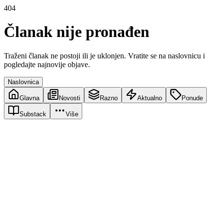
404
Članak nije pronađen
Traženi članak ne postoji ili je uklonjen. Vratite se na naslovnicu i
pogledajte najnovije objave.
Naslovnica
Glavna
Novosti
Razno
Aktualno
Ponude
Substack
Više