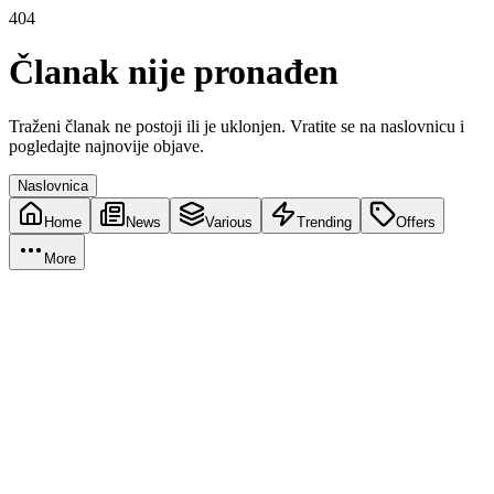
404
Članak nije pronađen
Traženi članak ne postoji ili je uklonjen. Vratite se na naslovnicu i
pogledajte najnovije objave.
Naslovnica
Home
News
Various
Trending
Offers
More