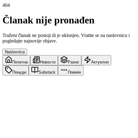
404
Članak nije pronađen
Traženi članak ne postoji ili je uklonjen. Vratite se na naslovnicu i
pogledajte najnovije objave.
Naslovnica
Почетна
Новости
Разно
Актуелно
Понуди
Substack
Повеќе