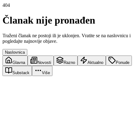
404
Članak nije pronađen
Traženi članak ne postoji ili je uklonjen. Vratite se na naslovnicu i
pogledajte najnovije objave.
Naslovnica
Glavna
Novosti
Razno
Aktualno
Ponude
Substack
Više