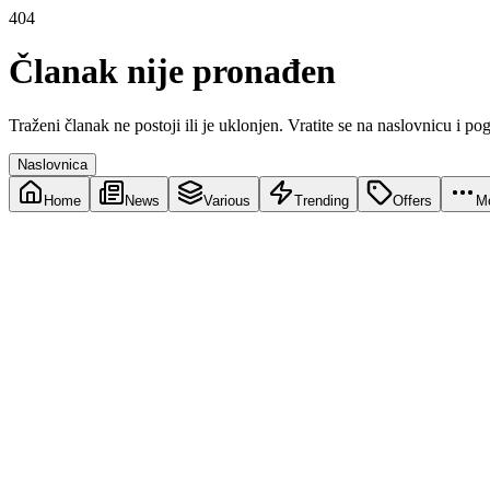
404
Članak nije pronađen
Traženi članak ne postoji ili je uklonjen. Vratite se na naslovnicu i po
Naslovnica
Home
News
Various
Trending
Offers
M