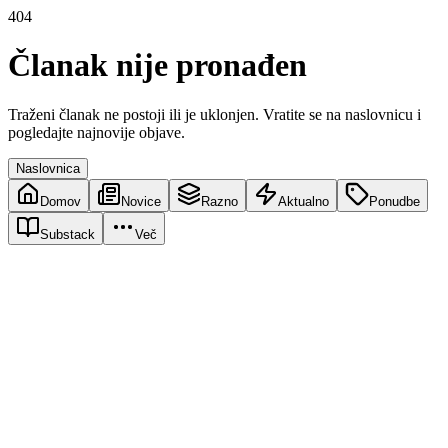
404
Članak nije pronađen
Traženi članak ne postoji ili je uklonjen. Vratite se na naslovnicu i
pogledajte najnovije objave.
Naslovnica
Domov
Novice
Razno
Aktualno
Ponudbe
Substack
Več